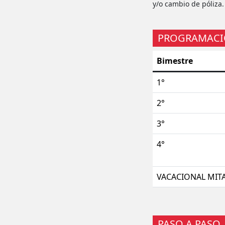
y/o cambio de póliza.
PROGRAMAC
Bimestre
1°
2°
3°
4°
VACACIONAL MIT
PASO A PASO