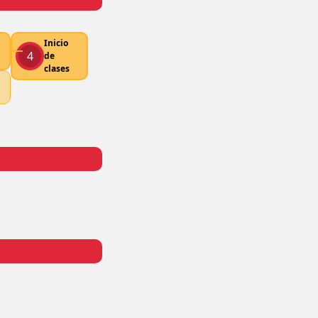
Inicio
4
de
clases