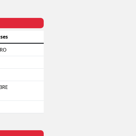
ases
ERO
BRE