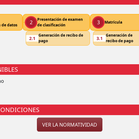
Presentación de examen
2
3
Matrícula
n de datos
de clasificación
Generación de recibo de
Generación de
2.1
3.1
pago
recibo de pago
IBLES
mo
CONDICIONES
VER LA NORMATIVIDAD