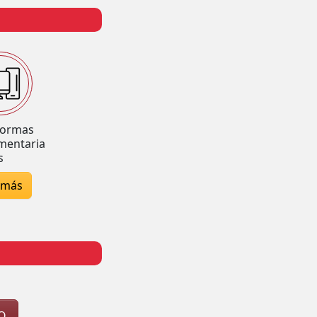
formas
mentaria
s
 más
O