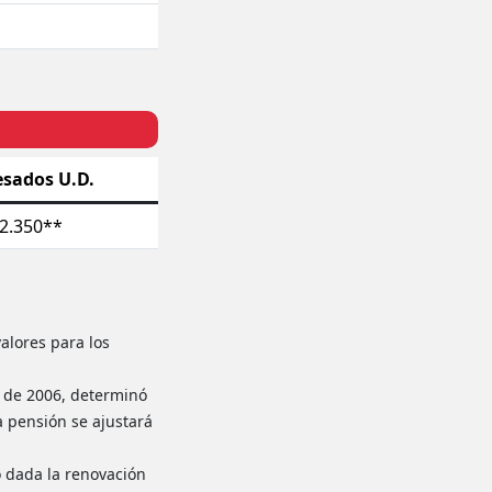
esados U.D.
82.350**
alores para los
4 de 2006, determinó
la pensión se ajustará
o dada la renovación