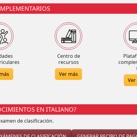
OMPLEMENTARIOS
idades
Centro de
Plata
riculares
recursos
comple
 más
Ver más
Ver
OCIMIENTOS EN ITALIANO?
xamen de clasificación.
EXÁMENES DE CLASIFICACIÓN
GENERAR RECIBO DE PAG