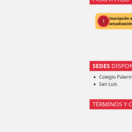
Inscripción o
1
actualizació
SEDES
DISPON
Colegio Paler
San Luis
TÉRMINOS Y 