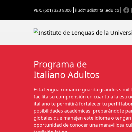
Skip to main content
PBX. (601) 323 8300
ilud@udistrital.edu.co
Programa de
Italiano Adultos
Esta lengua romance guarda grandes similit
facilita su comprensión en cuanto a la estr
italiano te permitirá fortalecer tu perfil lab
posibilidades académicas, preparándote para
globales que manejen este idioma o tengan se
oportunidad de conocer una maravillosa cul