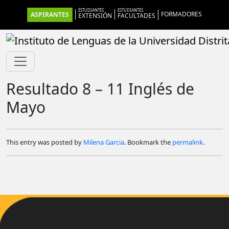
Skip to main content
ESTUDIANTES
ESTUDIANTES
FORMADORES
ASPIRANTES
EXTENSIÓN
FACULTADES
Resultado 8 – 11 Inglés de
Mayo
This entry was posted by
Milena Garcia
. Bookmark the
permalink
.